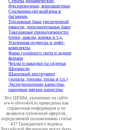
Стропы динамические,
буксировочные, корозащитные
Спальники-органайзеры в
багажник
Топливные баки увеличенной
емкости, дополнительные баки
Такелажные принадлежности:
блоки, шаклы, крюки и т.д.
Усиленная подвеска и лифт-
комплекты
Фары головного света и задние
фонари
Чехлы и накидки на сиденья
Шноркели
Шанцевый инструмент
(лопаты, топоры, пилы и т.п.)
Экспедиционные канистры,
ранцевые мягкие канистры
Все ЦЕНЫ, указанные на сайте
www.obves4x4.ru приведены как
справочная информация и не
являются публичной офертой,
определяемой положениями статьи
437 Гражданского кодекса
Российской Федерации могут быть