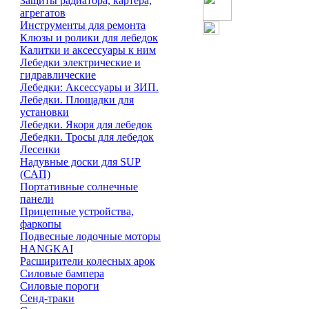
Защиты радиатора, картера,
агрегатов
Инструменты для ремонта
Клюзы и ролики для лебедок
Калитки и аксессуары к ним
Лебедки электрические и
гидравлические
Лебедки: Аксессуары и ЗИП.
Лебедки. Площадки для
установки
Лебедки. Якоря для лебедок
Лебедки. Тросы для лебедок
Лесенки
Надувные доски для SUP
(САП)
Портативные солнечные
панели
Прицепные устройства,
фаркопы
Подвесные лодочные моторы
HANGKAI
Расширители колесных арок
Силовые бампера
Силовые пороги
Сенд-траки