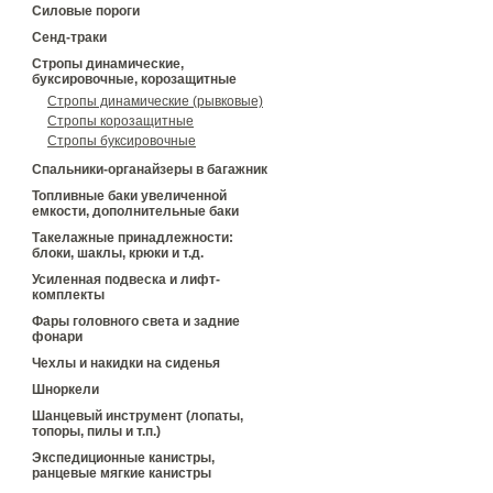
Силовые пороги
Сенд-траки
Стропы динамические,
буксировочные, корозащитные
Стропы динамические (рывковые)
Стропы корозащитные
Стропы буксировочные
Спальники-органайзеры в багажник
Топливные баки увеличенной
емкости, дополнительные баки
Такелажные принадлежности:
блоки, шаклы, крюки и т.д.
Усиленная подвеска и лифт-
комплекты
Фары головного света и задние
фонари
Чехлы и накидки на сиденья
Шноркели
Шанцевый инструмент (лопаты,
топоры, пилы и т.п.)
Экспедиционные канистры,
ранцевые мягкие канистры