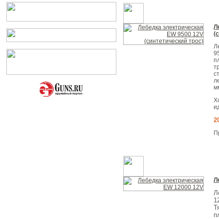
Л
(
Л
9
п
т
с
л
м
Х
и
2
П
Л
Л
1
Т
п