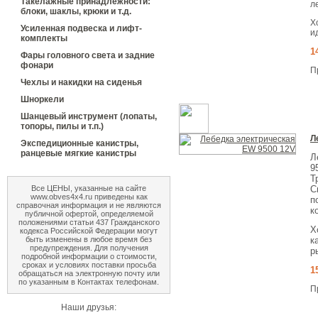
Такелажные принадлежности:
л
блоки, шаклы, крюки и т.д.
Х
Усиленная подвеска и лифт-
и
комплекты
1
Фары головного света и задние
фонари
П
Чехлы и накидки на сиденья
Шноркели
Шанцевый инструмент (лопаты,
топоры, пилы и т.п.)
Л
Экспедиционные канистры,
ранцевые мягкие канистры
Л
9
Т
С
Все ЦЕНЫ, указанные на сайте
www.obves4x4.ru приведены как
п
справочная информация и не являются
к
публичной офертой, определяемой
положениями статьи 437 Гражданского
Х
кодекса Российской Федерации могут
к
быть изменены в любое время без
предупреждения. Для получения
р
подробной информации о стоимости,
сроках и условиях поставки просьба
1
обращаться на электронную почту или
по указанным в Контактах телефонам.
П
Наши друзья: