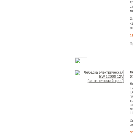
т
с
л
Х
к
р
1
П
Л
(
Л
1
Т
п
т
с
л
1
Х
и
2