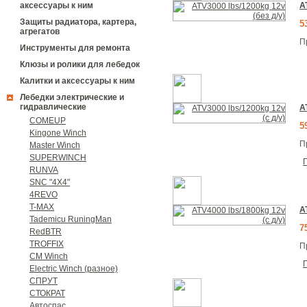
A
аксессуары к ним
Защиты радиатора, картера,
5
агрегатов
П
Инструменты для ремонта
Клюзы и ролики для лебедок
Калитки и аксессуары к ним
Лебедки электрические и
гидравлические
A
COMEUP
5
Kingone Winch
П
Master Winch
SUPERWINCH
RUNVA
SNC "4Х4"
4REVO
T-MAX
A
Tademicu RuningMan
7
RedBTR
TROFFIX
П
CM Winch
Electric Winch (разное)
СПРУТ
СТОКРАТ
Автоспас