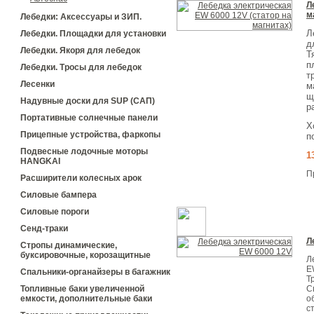
Л
м
Лебедки: Аксессуары и ЗИП.
Л
Лебедки. Площадки для установки
д
Лебедки. Якоря для лебедок
Т
п
Лебедки. Тросы для лебедок
т
Лесенки
м
щ
Надувные доски для SUP (САП)
р
Портативные солнечные панели
Х
Прицепные устройства, фаркопы
п
Подвесные лодочные моторы
1
HANGKAI
П
Расширители колесных арок
Силовые бампера
Силовые пороги
Сенд-траки
Л
Стропы динамические,
буксировочные, корозащитные
Л
E
Спальники-органайзеры в багажник
Т
С
Топливные баки увеличенной
о
емкости, дополнительные баки
с