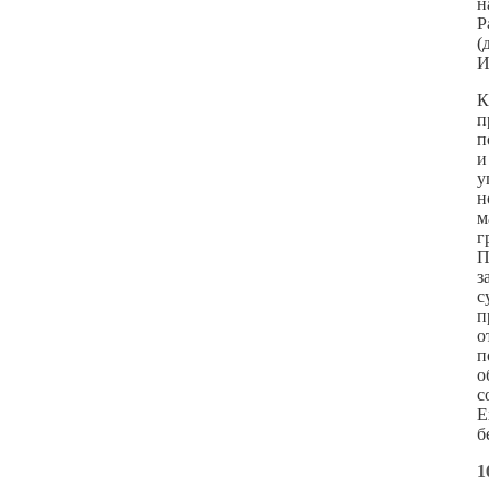
н
Р
(
И
К
п
п
и
у
н
м
г
П
з
с
п
о
п
о
с
E
б
1