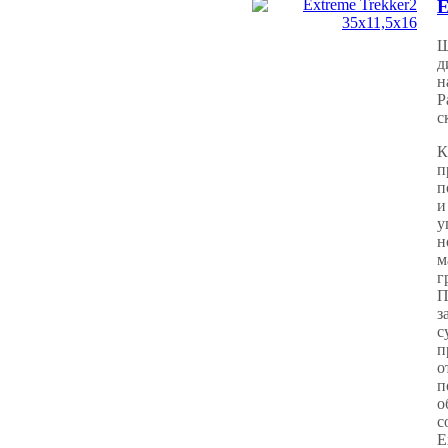
E
Ш
д
н
Р
с
К
п
п
и
у
н
м
г
П
з
с
п
о
п
о
с
E