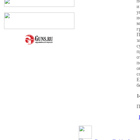
п
и
у
н
м
г
П
з
с
п
о
п
о
с
E
б
1
П