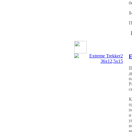
б
1
П
E
Ш
д
н
Р
с
К
п
п
и
у
н
м