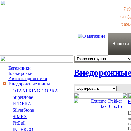
+7 (9
sale
t.me
Багажники
Внедорожны
Блокировки
Автохолодильники
Внедорожные шины
OTANI KING COBRA
Superstone
E
FEDERAL
SilverStone
Ш
SIMEX
д
PitBull
н
Р
INTERCO