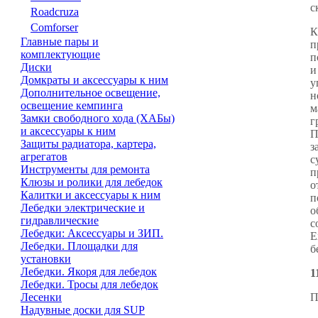
с
Roadcruza
Comforser
К
Главные пары и
п
комплектующие
п
Диски
и
Домкраты и аксессуары к ним
у
Дополнительное освещение,
н
освещение кемпинга
м
Замки свободного хода (ХАБы)
г
и аксессуары к ним
П
Защиты радиатора, картера,
з
агрегатов
с
Инструменты для ремонта
п
Клюзы и ролики для лебедок
о
Калитки и аксессуары к ним
п
Лебедки электрические и
о
гидравлические
с
Лебедки: Аксессуары и ЗИП.
E
Лебедки. Площадки для
б
установки
Лебедки. Якоря для лебедок
1
Лебедки. Тросы для лебедок
Лесенки
П
Надувные доски для SUP