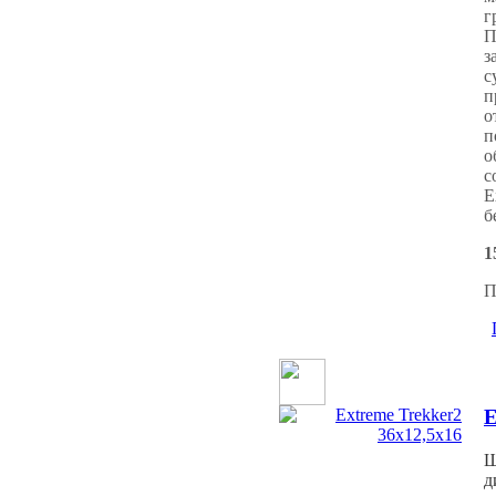
г
П
з
с
п
о
п
о
с
E
б
1
П
E
Ш
д