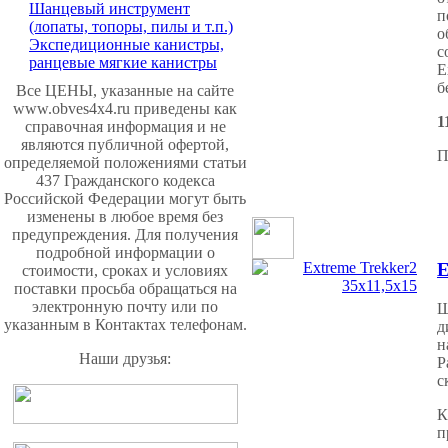
Шанцевый инструмент
п
(лопаты, топоры, пилы и т.п.)
о
Экспедиционные канистры,
с
ранцевые мягкие канистры
E
б
Все ЦЕНЫ, указанные на сайте
www.obves4x4.ru приведены как
1
справочная информация и не
являются публичной офертой,
П
определяемой положениями статьи
437 Гражданского кодекса
Российской Федерации могут быть
изменены в любое время без
предупреждения. Для получения
подробной информации о
E
стоимости, сроках и условиях
поставки просьба обращаться на
электронную почту или по
Ш
указанным в Контактах телефонам.
д
н
Наши друзья:
Р
с
К
п