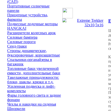
(САП)
Портативные солнечные
панели
Прицепные устройства,
фаркопы
E
Подвесные лодочные моторы
HANGKAI
Ш
Расширители колесных арок
д
Силовые бампера
н
Силовые пороги
Р
Сенд-траки
с
Стропы динамические,
буксировочные, корозащитные
К
Спальники-органайзеры в
п
багажник
п
Топливные баки увеличенной
и
емкости, дополнительные баки
у
Такелажные принадлежности:
н
блоки, шаклы, крюки и т.д.
м
Усиленная подвеска и лифт-
г
комплекты
П
Фары головного света и задние
з
фонари
с
Чехлы и накидки на сиденья
п
Шноркели
о