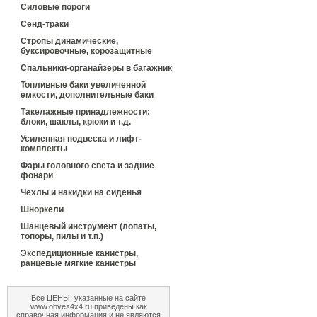
Силовые пороги
Сенд-траки
Стропы динамические,
буксировочные, корозащитные
Спальники-органайзеры в багажник
Топливные баки увеличенной
емкости, дополнительные баки
Такелажные принадлежности:
блоки, шаклы, крюки и т.д.
Усиленная подвеска и лифт-
комплекты
Фары головного света и задние
фонари
Чехлы и накидки на сиденья
Шноркели
Шанцевый инструмент (лопаты,
топоры, пилы и т.п.)
Экспедиционные канистры,
ранцевые мягкие канистры
Все ЦЕНЫ, указанные на сайте
www.obves4x4.ru приведены как
справочная информация и не являются