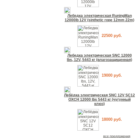
Лебедка электрическая RuningMan
12000lb 12V (sinthetic rope 12mm 22m)
22500 руб.
Лебедка электрическая SNC 12000
lbs, 12V, 5443 кг (влагозащищенная)
19000 руб.
Лебёдка электрическая SNC 12V SC12
OXCH 12000 lbs 5443 кг (чугунный
клюз)
18000 руб.
все предложения