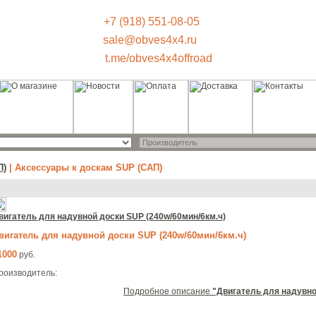
+7 (918) 551-08-05
sale@obves4x4.ru
t.me/obves4x4offroad
П)
| Аксессуары к доскам SUP (САП)
вигатель для надувной доски SUP (240w/60мин/6км.ч)
вигатель для надувной доски SUP (240w/60мин/6км.ч)
1000
руб.
роизводитель:
Подробное описание
"Двигатель для надувно