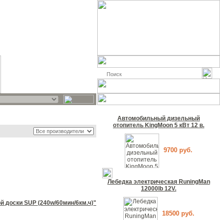
Автомобильный дизельный
отопитель KingMoon 5 кВт 12 в.
9700 руб.
Лебедка электрическая RuningMan
12000lb 12V.
й доски SUP (240w/60мин/6км.ч)"
18500 руб.