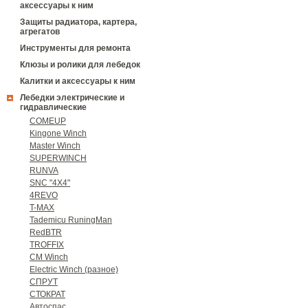
аксессуары к ним
Защиты радиатора, картера,
агрегатов
Инструменты для ремонта
Клюзы и ролики для лебедок
Калитки и аксессуары к ним
Лебедки электрические и
гидравлические
COMEUP
Kingone Winch
Master Winch
SUPERWINCH
RUNVA
SNC "4Х4"
4REVO
T-MAX
Tademicu RuningMan
RedBTR
TROFFIX
CM Winch
Electric Winch (разное)
СПРУТ
СТОКРАТ
Автоспас