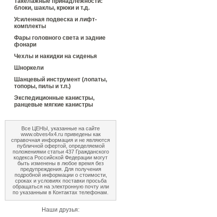
Такелажные принадлежности:
блоки, шаклы, крюки и т.д.
Усиленная подвеска и лифт-
комплекты
Фары головного света и задние
фонари
Чехлы и накидки на сиденья
Шноркели
Шанцевый инструмент (лопаты,
топоры, пилы и т.п.)
Экспедиционные канистры,
ранцевые мягкие канистры
Все ЦЕНЫ, указанные на сайте
www.obves4x4.ru приведены как
справочная информация и не являются
публичной офертой, определяемой
положениями статьи 437 Гражданского
кодекса Российской Федерации могут
быть изменены в любое время без
предупреждения. Для получения
подробной информации о стоимости,
сроках и условиях поставки просьба
обращаться на электронную почту или
по указанным в Контактах телефонам.
Наши друзья: